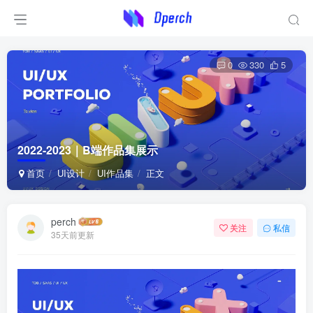
0
330
5
2022-2023｜B端作品集展示
首页
UI设计
UI作品集
正文
perch
关注
私信
35天前更新